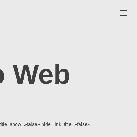
Toggle
navigat
o Web
itle_show=»false» hide_link_title=»false»