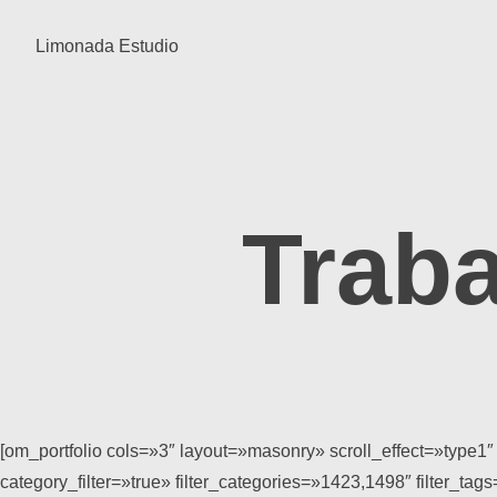
Limonada Estudio
Trab
[om_portfolio cols=»3″ layout=»masonry» scroll_effect=»type1″
category_filter=»true» filter_categories=»1423,1498″ filter_tags