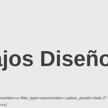
ajos Diseñ
 number=»» filter_type=»taxonomies» caption_preset=»fade-2″ t
=»»]