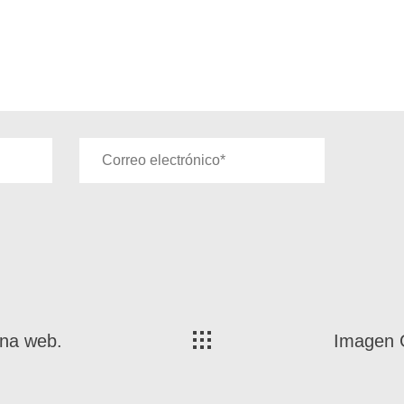
Correo
electrónico
*
ina web.
Imagen G