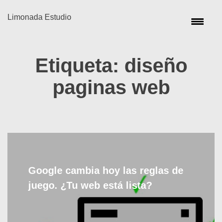
Limonada Estudio
Etiqueta:
diseño
paginas web
Google cambia hoy las reglas de
juego. ¿Tu web está lista?