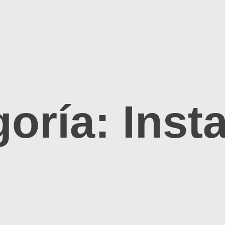
goría:
Inst