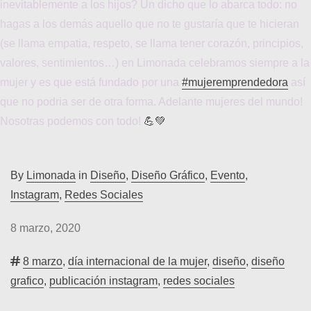
inevitablemente a los hijos? Un dicho que lo abarca todo: no
hagas a los demás aquello que no te gustaría que te hicieran
(se llama empatia, respeto, se llama tener corazón, principios,
valores, sentimientos…) en Limonada celebramos siempre a la
mujer y es que está fundado por una
#mujeremprendedora
así
que no podria ser de otra forma. Adelante mujeres del mundo!
Nosotras podemos con todo!
💪💚
By
Limonada
in
Diseño
,
Diseño Gráfico
,
Evento
,
Instagram
,
Redes Sociales
8 marzo, 2020
8 marzo
,
día internacional de la mujer
,
diseño
,
diseño
grafico
,
publicación instagram
,
redes sociales